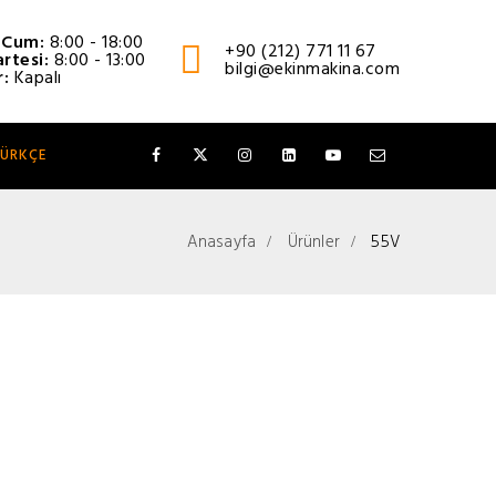
- Cum:
8:00 - 18:00
+90 (212) 771 11 67
rtesi:
8:00 - 13:00
bilgi@ekinmakina.com
r:
Kapalı
ÜRKÇE
Anasayfa
Ürünler
55V