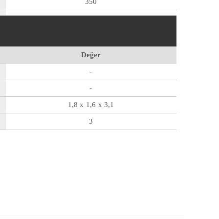
350
Değer
-
-
1,8 x 1,6 x 3,1
3