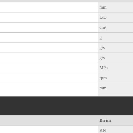
mm
L/D
cm³
g
g/s
g/s
MPa
rpm
mm
Birim
KN