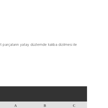
rt parçaların yatay düzlemde kalıba dizilmesi ile
A
B
C