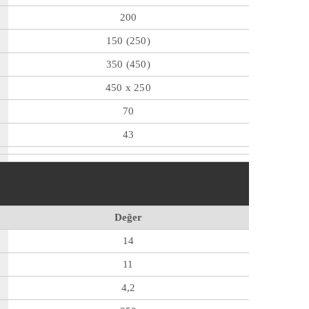
200
150 (250)
350 (450)
450 x 250
70
43
Değer
14
11
4,2