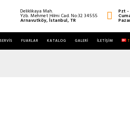
Deliklikaya Mah.
Pzt 
Yzb. Mehmet Hilmi Cad. No:32 34555
Cuma
Arnavutköy, İstanbul, TR
Paza
SERVIS
FUARLAR
KATALOG
GALERI
İLETIŞIM
T