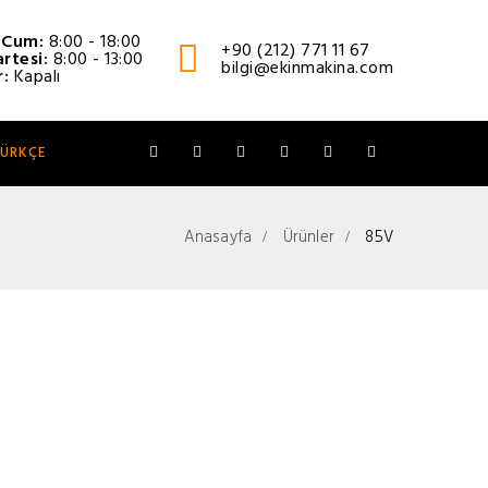
- Cum:
8:00 - 18:00
+90 (212) 771 11 67
rtesi:
8:00 - 13:00
bilgi@ekinmakina.com
r:
Kapalı
ÜRKÇE
Anasayfa
Ürünler
85V