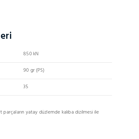
eri
850 kN
90 gr (PS)
35
rt parçaların yatay düzlemde kalıba dizilmesi ile