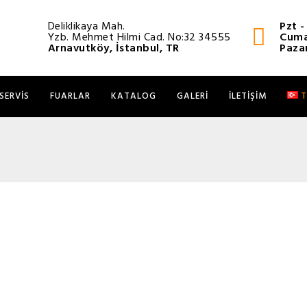
Deliklikaya Mah.
Pzt 
Yzb. Mehmet Hilmi Cad. No:32 34555
Cuma
Arnavutköy, İstanbul, TR
Paza
SERVIS
FUARLAR
KATALOG
GALERI
İLETIŞIM
T