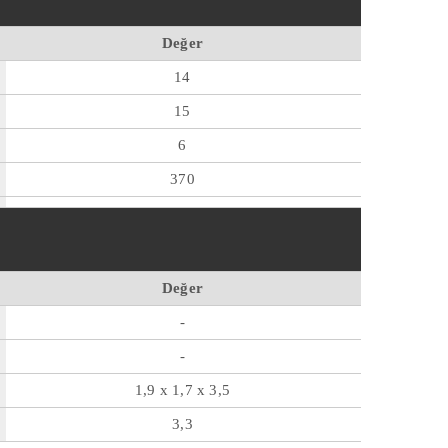
Değer
14
15
6
370
Değer
-
-
1,9 x 1,7 x 3,5
3,3