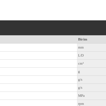
Birim
mm
L/D
cm³
g
g/s
g/s
MPa
rpm